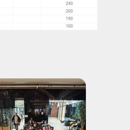
240
200
190
100