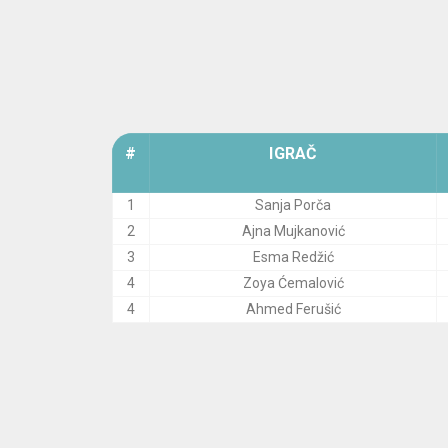
#
IGRAČ
1
Sanja Porča
2
Ajna Mujkanović
3
Esma Redžić
4
Zoya Ćemalović
4
Ahmed Ferušić