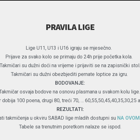
PRAVILA LIGE
Lige U11, U13 i U16 igraju se mjesečno.
Prijave za svako kolo se primaju do 24h prije početka kola.
Takmičari su dužni doći na vrijeme i prijaviti se na zapisnički stol
Takmičari su dužni obezbjediti pernate loptice za igru.
BODOVANJE:
Takmičar osvaja bodove na osnovu plasmana u svakom kolu lige
obija 100 poena, drugi 80, treći 70, … 60,55,50,45,40,35,30,25 a 
REZULTATI:
ati takmičenja u okviru SABAD lige mladih dostupni su
NA OVOM
Tabele sa trenutnim poretkom nalaze se ispod.