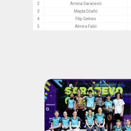
2
Amina Saračević
3
Majda Džafić
4
Filip Gelneo
5
Almira Fatić