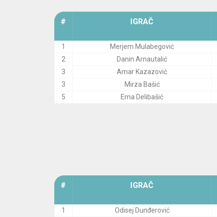
#
IGRAČ
1
Merjem Mulabegović
2
Danin Arnautalić
3
Amar Kazazović
3
Mirza Bašić
5
Ema Delibašić
#
IGRAČ
1
Odisej Dunđerović