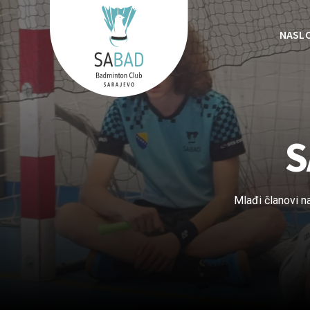
NASL
S
Mlađi članovi n