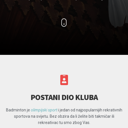
POSTANI DIO KLUBA
Badminton je
olimpijski sport
i jedan od najpopularnijih rekrativnih
sportova na svijetu. Bez obzira da li želite biti takmičar ili
rekreativac tu smo zbog Vas.